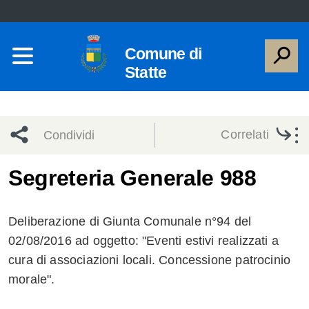
Comune di
Statte
Correlati
Condividi
Condividi
Condividi
Segreteria Generale 988
sui social
Condividi
su
Deliberazione di Giunta Comunale n°94 del
network
Facebook
Condividi
su
02/08/2016 ad oggetto: "Eventi estivi realizzati a
cura di associazioni locali. Concessione patrocinio
Condividi
Twitter
su
morale".
Facebook
su