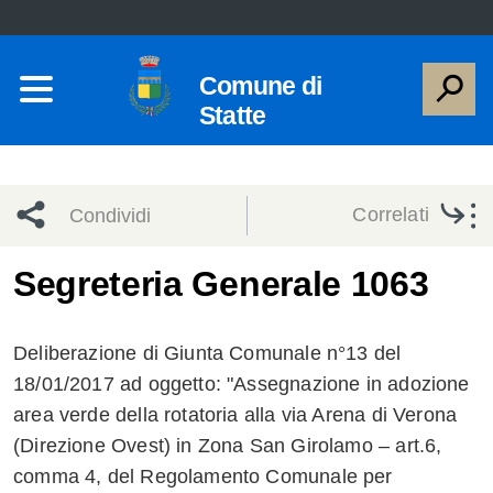
Comune di
Statte
Correlati
Condividi
Condividi
Condividi
Segreteria Generale 1063
sui social
Condividi
su
Deliberazione di Giunta Comunale n°13 del
network
Facebook
Condividi
su
18/01/2017 ad oggetto: "Assegnazione in adozione
area verde della rotatoria alla via Arena di Verona
Condividi
Twitter
su
(Direzione Ovest) in Zona San Girolamo – art.6,
Facebook
su
comma 4, del Regolamento Comunale per