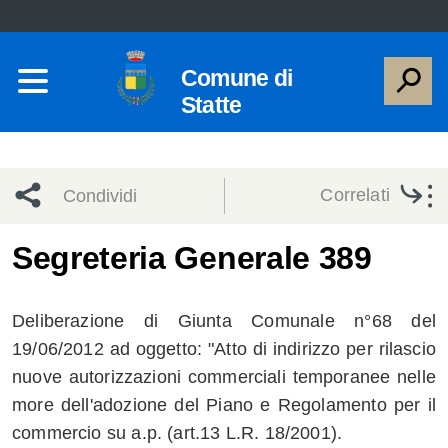
Comune di
Statte
Correlati
Condividi
Condividi
Condividi
Segreteria Generale 389
sui social
Condividi
su
Deliberazione di Giunta Comunale n°68 del
network
Facebook
Condividi
su
19/06/2012 ad oggetto: "Atto di indirizzo per rilascio
nuove autorizzazioni commerciali temporanee nelle
Condividi
Twitter
su
more dell'adozione del Piano e Regolamento per il
Facebook
su
commercio su a.p. (art.13 L.R. 18/2001).