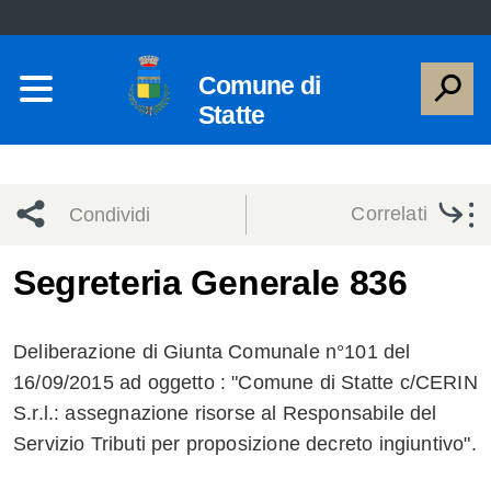
Comune di
Statte
Correlati
Condividi
Condividi
Condividi
Segreteria Generale 836
sui social
Condividi
su
Deliberazione di Giunta Comunale n°101 del
network
Facebook
Condividi
su
16/09/2015 ad oggetto : "Comune di Statte c/CERIN
S.r.l.: assegnazione risorse al Responsabile del
Condividi
Twitter
su
Servizio Tributi per proposizione decreto ingiuntivo".
Facebook
su