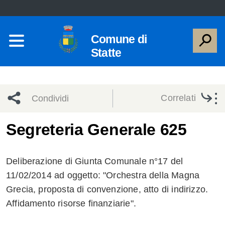
Comune di
Statte
Correlati
Condividi
Condividi
Condividi
Segreteria Generale 625
sui social
Condividi
su
Deliberazione di Giunta Comunale n°17 del
network
Facebook
Condividi
su
11/02/2014 ad oggetto: "Orchestra della Magna
Grecia, proposta di convenzione, atto di indirizzo.
Condividi
Twitter
su
Affidamento risorse finanziarie".
Facebook
su