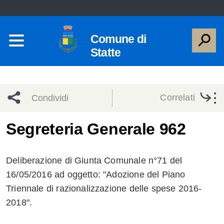
Comune di
Statte
Correlati
Condividi
Condividi
Condividi
Segreteria Generale 962
sui social
Condividi
su
Deliberazione di Giunta Comunale n°71 del
network
Facebook
Condividi
su
16/05/2016 ad oggetto: "Adozione del Piano
Triennale di razionalizzazione delle spese 2016-
Condividi
Twitter
su
2018".
Facebook
su