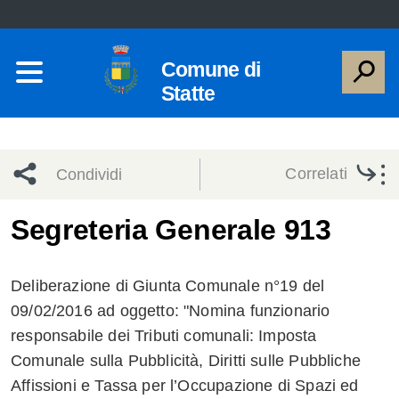
Comune di
Statte
Correlati
Condividi
Condividi
Condividi
Segreteria Generale 913
sui social
Condividi
su
Deliberazione di Giunta Comunale n°19 del
network
Facebook
Condividi
su
09/02/2016 ad oggetto: "Nomina funzionario
responsabile dei Tributi comunali: Imposta
Condividi
Twitter
su
Comunale sulla Pubblicità, Diritti sulle Pubbliche
Facebook
su
Affissioni e Tassa per l’Occupazione di Spazi ed