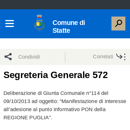
Comune di
Statte
Correlati
Condividi
Condividi
Condividi
Segreteria Generale 572
sui social
Condividi
su
Deliberazione di Giunta Comunale n°114 del
network
Facebook
Condividi
su
09/10/2013 ad oggetto: "Manifestazione di interesse
all’adesione al punto informativo PON della
Condividi
Twitter
su
REGIONE PUGLIA".
Facebook
su