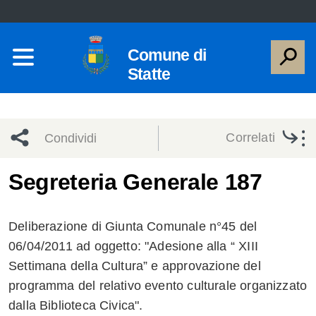
Comune di
Statte
Correlati
Condividi
Condividi
Condividi
Segreteria Generale 187
sui social
Condividi
su
Deliberazione di Giunta Comunale n°45 del
network
Facebook
Condividi
su
06/04/2011 ad oggetto: "Adesione alla “ XIII
Settimana della Cultura” e approvazione del
Condividi
Twitter
su
programma del relativo evento culturale organizzato
Facebook
su
dalla Biblioteca Civica".