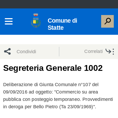
Comune di
Statte
Correlati
Condividi
Condividi
Condividi
Segreteria Generale 1002
sui social
Condividi
su
Deliberazione di Giunta Comunale n°107 del
network
Facebook
Condividi
su
09/09/2016 ad oggetto: "Commercio su area
pubblica con posteggio temporaneo. Provvedimenti
Condividi
Twitter
su
in deroga per Bello Pietro (Ta 23/09/1969)".
Facebook
su