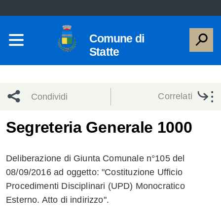
Comune di
Statte
Correlati
Condividi
Condividi
Condividi
Segreteria Generale 1000
sui social
Condividi
su
Deliberazione di Giunta Comunale n°105 del
network
Facebook
Condividi
su
08/09/2016 ad oggetto: "Costituzione Ufficio
Procedimenti Disciplinari (UPD) Monocratico
Condividi
Twitter
su
Esterno. Atto di indirizzo".
Facebook
su