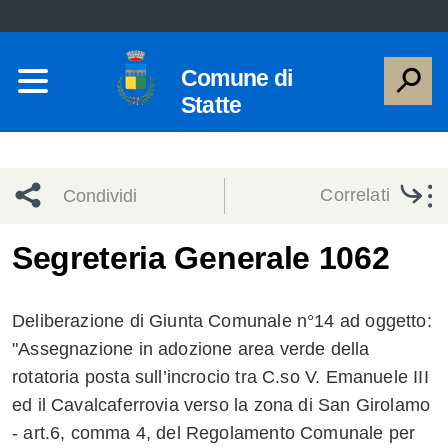
Comune di
Statte
Correlati
Condividi
Condividi
Condividi
Segreteria Generale 1062
sui social
Condividi
su
Deliberazione di Giunta Comunale n°14 ad oggetto:
network
Facebook
Condividi
su
"Assegnazione in adozione area verde della
rotatoria posta sull’incrocio tra C.so V. Emanuele III
Condividi
Twitter
su
ed il Cavalcaferrovia verso la zona di San Girolamo
Facebook
su
- art.6, comma 4, del Regolamento Comunale per