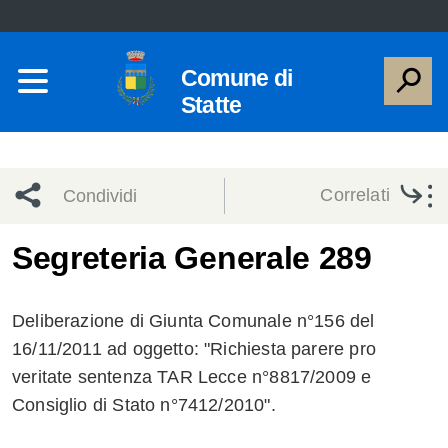
Comune di
Statte
Correlati
Condividi
Condividi
Condividi
Segreteria Generale 289
sui social
Condividi
su
Deliberazione di Giunta Comunale n°156 del
network
Facebook
Condividi
su
16/11/2011 ad oggetto: "Richiesta parere pro
veritate sentenza TAR Lecce n°8817/2009 e
Condividi
Twitter
su
Consiglio di Stato n°7412/2010".
Facebook
su