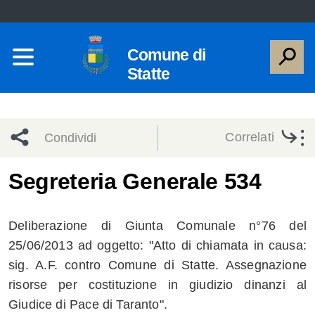
Comune di
Statte
Correlati
Condividi
Condividi
Condividi
Segreteria Generale 534
sui social
Condividi
su
Deliberazione di Giunta Comunale n°76 del
network
Facebook
Condividi
su
25/06/2013 ad oggetto: "Atto di chiamata in causa:
sig. A.F. contro Comune di Statte. Assegnazione
Condividi
Twitter
su
risorse per costituzione in giudizio dinanzi al
Facebook
su
Giudice di Pace di Taranto".