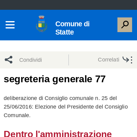
Comune di
Statte
Correlati
Condividi
Condividi
Condividi
segreteria generale 77
sui social
Condividi
su
deliberazione di Consiglio comunale n. 25 del
network
Facebook
Condividi
su
25/06/2016: Elezione del Presidente del Consiglio
Comunale.
Condividi
Twitter
su
Facebook
su
Dentro l'amministrazione