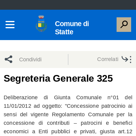
Comune di
Statte
Correlati
Condividi
Condividi
Condividi
Segreteria Generale 325
sui social
Condividi
su
Deliberazione di Giunta Comunale n°01 del
network
Facebook
Condividi
su
11/01/2012 ad oggetto: "Concessione patrocinio ai
sensi del vigente Regolamento Comunale per la
Condividi
Twitter
su
concessione di contributi – patrocini e benefici
Facebook
su
economici a Enti pubblici e privati, giusta art.12