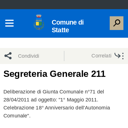
Comune di
Statte
Correlati
Condividi
Condividi
Condividi
Segreteria Generale 211
sui social
Condividi
su
Deliberazione di Giunta Comunale n°71 del
network
Facebook
Condividi
su
28/04/2011 ad oggetto: "1° Maggio 2011.
Celebrazione 18° Anniversario dell’Autonomia
Condividi
Twitter
su
Comunale".
Facebook
su