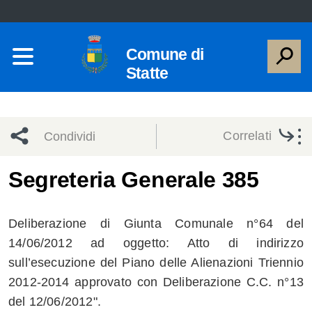
Comune di
Statte
Correlati
Condividi
Condividi
Condividi
Segreteria Generale 385
sui social
Condividi
su
Deliberazione di Giunta Comunale n°64 del
network
Facebook
Condividi
su
14/06/2012 ad oggetto: Atto di indirizzo
sull’esecuzione del Piano delle Alienazioni Triennio
Condividi
Twitter
su
2012-2014 approvato con Deliberazione C.C. n°13
Facebook
su
del 12/06/2012".