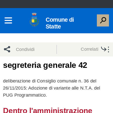
Comune di
Statte
Correlati
Condividi
Condividi
Condividi
segreteria generale 42
sui social
Condividi
su
deliberazione di Consiglio comunale n. 36 del
network
Facebook
Condividi
su
26/11/2015: Adozione di variante alle N.T.A. del
PUG Programmatico.
Condividi
Twitter
su
Facebook
su
Dentro l'amministrazione