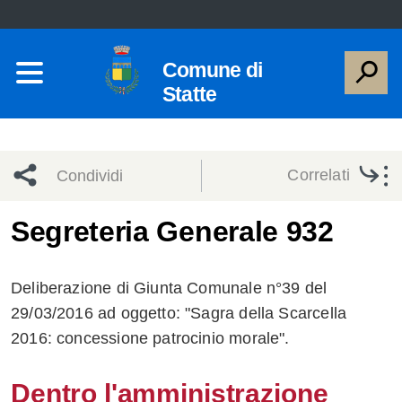
Comune di
Statte
Correlati
Condividi
Condividi
Condividi
Segreteria Generale 932
sui social
Condividi
su
Deliberazione di Giunta Comunale n°39 del
network
Facebook
Condividi
su
29/03/2016 ad oggetto: "Sagra della Scarcella
2016: concessione patrocinio morale".
Condividi
Twitter
su
Facebook
su
Dentro l'amministrazione