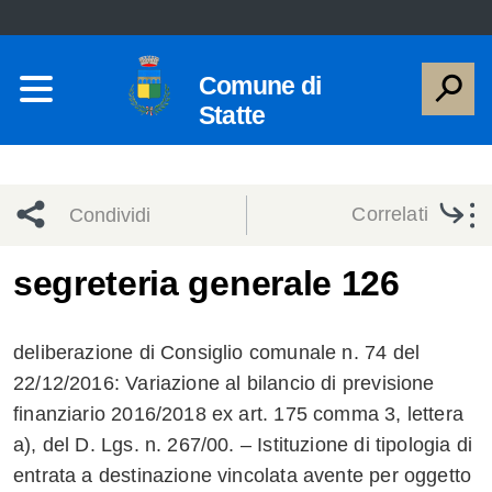
Comune di
Statte
Correlati
Condividi
Condividi
Condividi
segreteria generale 126
sui social
Condividi
su
deliberazione di Consiglio comunale n. 74 del
network
Facebook
Condividi
su
22/12/2016: Variazione al bilancio di previsione
finanziario 2016/2018 ex art. 175 comma 3, lettera
Condividi
Twitter
su
a), del D. Lgs. n. 267/00. – Istituzione di tipologia di
Facebook
su
entrata a destinazione vincolata avente per oggetto