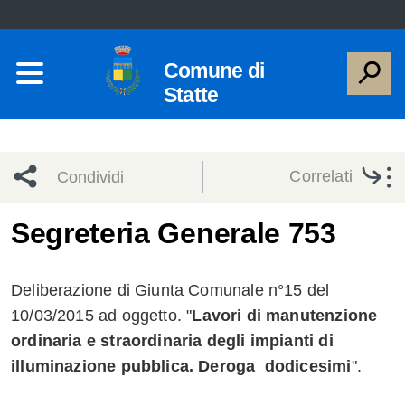
Comune di
Statte
Correlati
Condividi
Condividi
Condividi
Segreteria Generale 753
sui social
Condividi
su
Deliberazione di Giunta Comunale n°15 del
network
Facebook
Condividi
su
10/03/2015 ad oggetto. "
Lavori di manutenzione
ordinaria e straordinaria degli impianti di
Condividi
Twitter
su
illuminazione pubblica. Deroga dodicesimi
".
Facebook
su