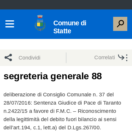
Comune di
Statte
Correlati
Condividi
Condividi
Condividi
segreteria generale 88
sui social
Condividi
su
deliberazione di Consiglio Comunale n. 37 del
network
Facebook
Condividi
su
28/07/2016: Sentenza Giudice di Pace di Taranto
n.2422/15 a favore di F.M.C. – Riconoscimento
Condividi
Twitter
su
della legittimità del debito fuori bilancio ai sensi
Facebook
su
dell’art.194, c.1, lett.a) del D.Lgs.267/00.