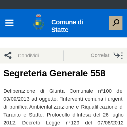
Comune di
Statte
Correlati
Condividi
Condividi
Condividi
Segreteria Generale 558
sui social
Condividi
su
Deliberazione di Giunta Comunale n°100 del
network
Facebook
Condividi
su
03/09/2013 ad oggetto: "Interventi comunali urgenti
di bonifica Ambientalizzazione e Riqualificazione di
Condividi
Twitter
su
Taranto e Statte. Protocollo d’Intesa del 26 luglio
Facebook
su
2012. Decreto Legge n°129 del 07/08/2012