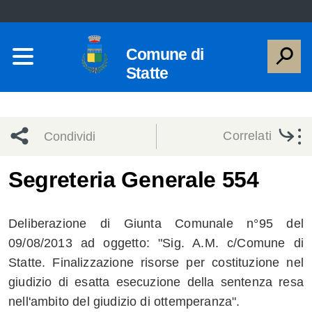
Comune di
Statte
Correlati
Condividi
Condividi
Condividi
Segreteria Generale 554
sui social
Condividi
su
Deliberazione di Giunta Comunale n°95 del
network
Facebook
Condividi
su
09/08/2013 ad oggetto: "Sig. A.M. c/Comune di
Statte. Finalizzazione risorse per costituzione nel
Condividi
Twitter
su
giudizio di esatta esecuzione della sentenza resa
Facebook
su
nell'ambito del giudizio di ottemperanza".