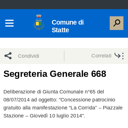
Comune di
Statte
Correlati
Condividi
Condividi
Condividi
Segreteria Generale 668
sui social
Condividi
su
Deliberazione di Giunta Comunale n°65 del
network
Facebook
Condividi
su
08/07/2014 ad oggetto: "Concessione patrocinio
gratuito alla manifestazione “La Corrida” – Piazzale
Condividi
Twitter
su
Stazione – Giovedì 10 luglio 2014".
Facebook
su