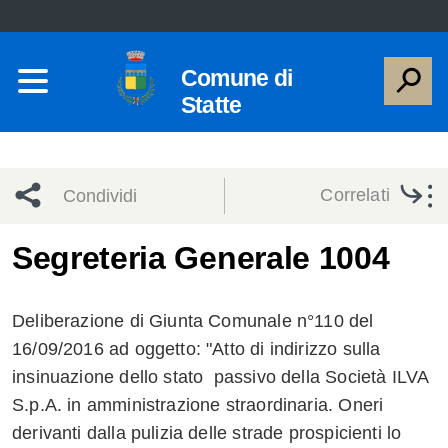
Comune di
Statte
Correlati
Condividi
Condividi
Condividi
Segreteria Generale 1004
sui social
Condividi
su
Deliberazione di Giunta Comunale n°110 del
network
Facebook
Condividi
su
16/09/2016 ad oggetto: "Atto di indirizzo sulla
insinuazione dello stato passivo della Società ILVA
Condividi
Twitter
su
S.p.A. in amministrazione straordinaria. Oneri
Facebook
su
derivanti dalla pulizia delle strade prospicienti lo