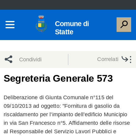
Comune di
Statte
Correlati
Condividi
Condividi
Condividi
Segreteria Generale 573
sui social
Condividi
su
Deliberazione di Giunta Comunale n°115 del
network
Facebook
Condividi
su
09/10/2013 ad oggetto: "Fornitura di gasolio da
riscaldamento per l’impianto dell’edificio Municipio
Condividi
Twitter
su
in via San Francesco n°5. Affidamento delle risorse
Facebook
su
al Responsabile del Servizio Lavori Pubblici e