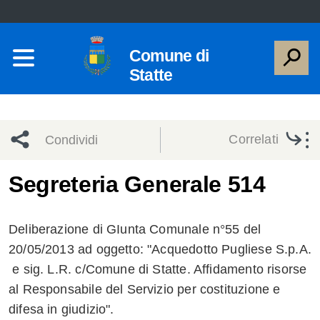
Comune di
Statte
Correlati
Condividi
Condividi
Condividi
Segreteria Generale 514
sui social
Condividi
su
Deliberazione di GIunta Comunale n°55 del
network
Facebook
Condividi
su
20/05/2013 ad oggetto: "Acquedotto Pugliese S.p.A.
e sig. L.R. c/Comune di Statte. Affidamento risorse
Condividi
Twitter
su
al Responsabile del Servizio per costituzione e
Facebook
su
difesa in giudizio".