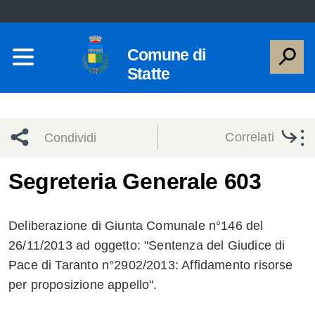
Comune di
Statte
Correlati
Condividi
Condividi
Condividi
Segreteria Generale 603
sui social
Condividi
su
Deliberazione di Giunta Comunale n°146 del
network
Facebook
Condividi
su
26/11/2013 ad oggetto: "Sentenza del Giudice di
Pace di Taranto n°2902/2013: Affidamento risorse
Condividi
Twitter
su
per proposizione appello".
Facebook
su