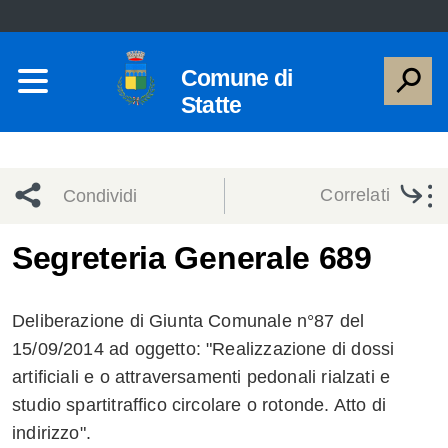
Comune di
Statte
Correlati
Condividi
Condividi
Condividi
Segreteria Generale 689
sui social
Condividi
su
Deliberazione di Giunta Comunale n°87 del
network
Facebook
Condividi
su
15/09/2014 ad oggetto: "Realizzazione di dossi
artificiali e o attraversamenti pedonali rialzati e
Condividi
Twitter
su
studio spartitraffico circolare o rotonde. Atto di
Facebook
su
indirizzo".