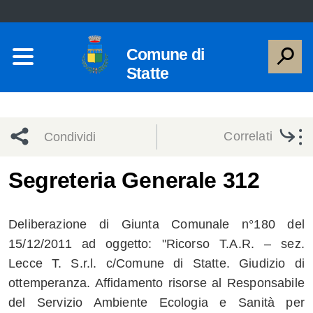
Comune di
Statte
Correlati
Condividi
Condividi
Condividi
Segreteria Generale 312
sui social
Condividi
su
Deliberazione di Giunta Comunale n°180 del
network
Facebook
Condividi
su
15/12/2011 ad oggetto: "Ricorso T.A.R. – sez.
Lecce T. S.r.l. c/Comune di Statte. Giudizio di
Condividi
Twitter
su
ottemperanza. Affidamento risorse al Responsabile
Facebook
su
del Servizio Ambiente Ecologia e Sanità per