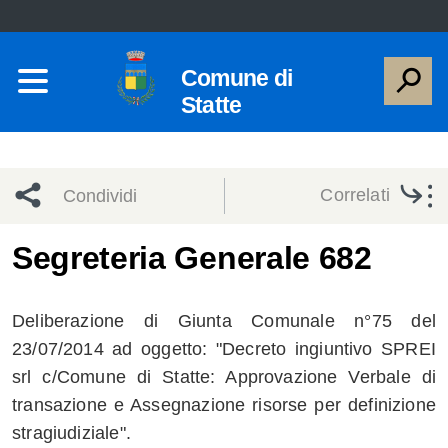
Comune di
Statte
Correlati
Condividi
Condividi
Condividi
Segreteria Generale 682
sui social
Condividi
su
Deliberazione di Giunta Comunale n°75 del
network
Facebook
Condividi
su
23/07/2014 ad oggetto: "Decreto ingiuntivo SPREI
srl c/Comune di Statte: Approvazione Verbale di
Condividi
Twitter
su
transazione e Assegnazione risorse per definizione
Facebook
su
stragiudiziale".