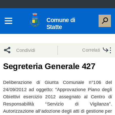
Comune di
Statte
Correlati
Condividi
Condividi
Condividi
Segreteria Generale 427
sui social
Condividi
su
Deliberazione di Giunta Comunale n°106 del
network
Facebook
Condividi
su
24/09/2012 ad oggetto: "Approvazione Piano degli
Obiettivi esercizio 2012 assegnato al Centro di
Condividi
Twitter
su
Responsabilità “Servizio di Vigilanza”.
Facebook
su
Autorizzazione all’adozione degli atti di gestione per