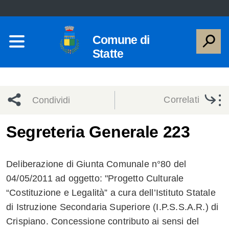
Comune di
Statte
Correlati
Condividi
Condividi
Condividi
Segreteria Generale 223
sui social
Condividi
su
Deliberazione di Giunta Comunale n°80 del
network
Facebook
Condividi
su
04/05/2011 ad oggetto: "Progetto Culturale
“Costituzione e Legalità” a cura dell’Istituto Statale
Condividi
Twitter
su
di Istruzione Secondaria Superiore (I.P.S.S.A.R.) di
Facebook
su
Crispiano. Concessione contributo ai sensi del