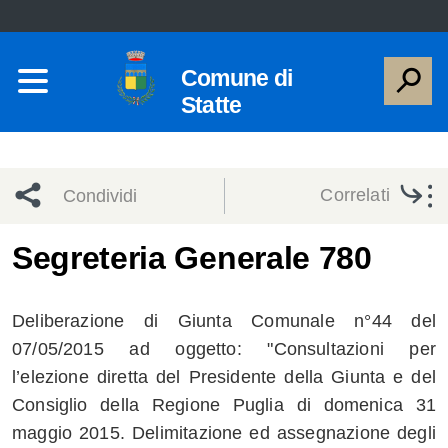
Comune di
Statte
Correlati
Condividi
Condividi
Condividi
Segreteria Generale 780
sui social
Condividi
su
Deliberazione di Giunta Comunale n°44 del
network
Facebook
Condividi
su
07/05/2015 ad oggetto: "Consultazioni per
l’elezione diretta del Presidente della Giunta e del
Condividi
Twitter
su
Consiglio della Regione Puglia di domenica 31
Facebook
su
maggio 2015. Delimitazione ed assegnazione degli