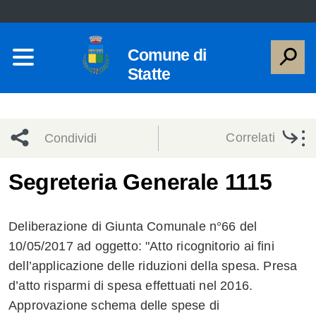
Comune di
Statte
Correlati
Condividi
Condividi
Condividi
Segreteria Generale 1115
sui social
Condividi
su
Deliberazione di Giunta Comunale n°66 del
network
Facebook
Condividi
su
10/05/2017 ad oggetto: "Atto ricognitorio ai fini
dell’applicazione delle riduzioni della spesa. Presa
Condividi
Twitter
su
d’atto risparmi di spesa effettuati nel 2016.
Facebook
su
Approvazione schema delle spese di