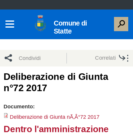
Comune di
Statte
Correlati
Condividi
Condividi
Condividi
Deliberazione di Giunta
n°72 2017
sui social
Condividi
su
network
Facebook
Condividi
su
Documento:
Condividi
Twitter
su
Deliberazione di Giunta nÃ‚Â°72 2017
Dentro l'amministrazione
Facebook
su