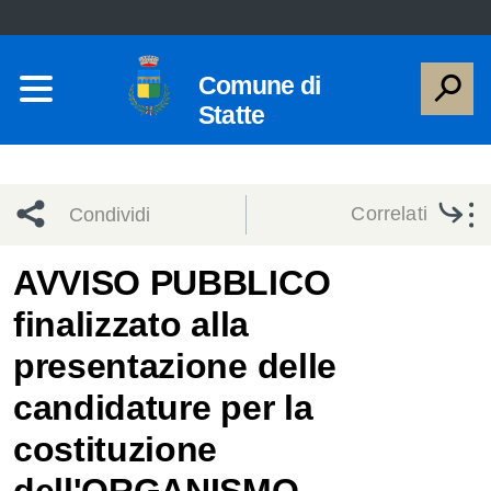
Comune di
Statte
Correlati
Condividi
Condividi
Condividi
AVVISO PUBBLICO
finalizzato alla
sui social
Condividi
su
presentazione delle
network
Facebook
Condividi
su
candidature per la
Condividi
Twitter
su
costituzione
Facebook
su