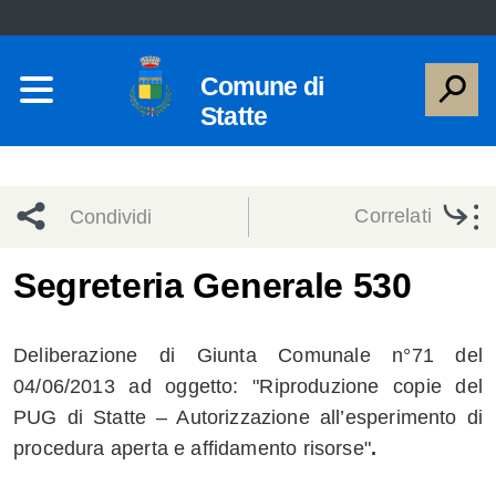
Comune di
Statte
Correlati
Condividi
Condividi
Condividi
Segreteria Generale 530
sui social
Condividi
su
Deliberazione di Giunta Comunale n°71 del
network
Facebook
Condividi
su
04/06/2013 ad oggetto: "Riproduzione copie del
PUG di Statte – Autorizzazione all’esperimento di
Condividi
Twitter
su
procedura aperta e affidamento risorse"
.
Facebook
su