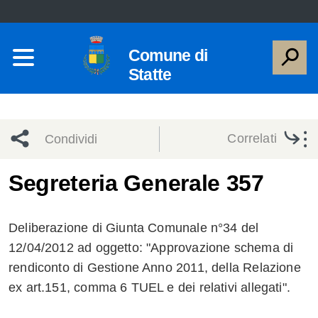
Comune di
Statte
Correlati
Condividi
Condividi
Condividi
Segreteria Generale 357
sui social
Condividi
su
Deliberazione di Giunta Comunale n°34 del
network
Facebook
Condividi
su
12/04/2012 ad oggetto: "Approvazione schema di
rendiconto di Gestione Anno 2011, della Relazione
Condividi
Twitter
su
ex art.151, comma 6 TUEL e dei relativi allegati".
Facebook
su