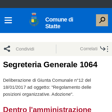
Comune di
Statte
Correlati
Condividi
Condividi
Condividi
Segreteria Generale 1064
sui social
Condividi
su
Deliberazione di Giunta Comunale n°12 del
network
Facebook
Condividi
su
18/01/2017 ad oggetto: "Regolamento delle
posizioni organizzative. Adozione".
Condividi
Twitter
su
Facebook
su
Dentro l'amministrazione