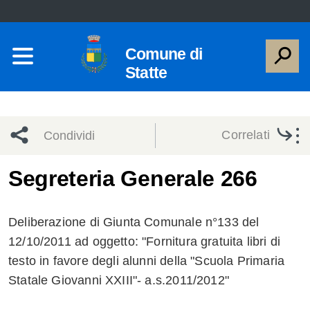
Comune di
Statte
Correlati
Condividi
Condividi
Condividi
Segreteria Generale 266
sui social
Condividi
su
Deliberazione di Giunta Comunale n°133 del
network
Facebook
Condividi
su
12/10/2011 ad oggetto: "Fornitura gratuita libri di
testo in favore degli alunni della "Scuola Primaria
Condividi
Twitter
su
Statale Giovanni XXIII"- a.s.2011/2012"
Facebook
su