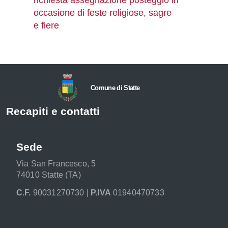
richiesta assegnazione posteggio in
occasione di feste religiose, sagre
e fiere
Comune di Statte
Recapiti e contatti
Sede
Via San Francesco, 5
74010 Statte (TA)
C.F.
90031270730 |
P.IVA
01940470733