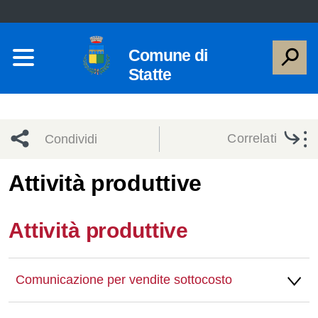
Comune di
Statte
Correlati
Condividi
Condividi
Condividi
Attività produttive
sui social
Condividi
su
Attività produttive
network
Facebook
Condividi
su
Condividi
Twitter
su
Comunicazione per vendite sottocosto
Facebook
su