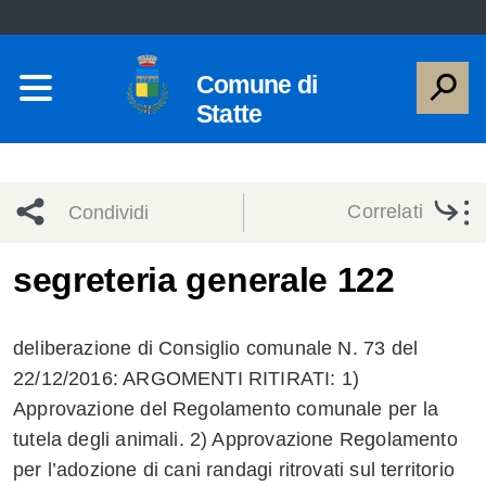
Comune di
Statte
Correlati
Condividi
Condividi
Condividi
segreteria generale 122
sui social
Condividi
su
deliberazione di Consiglio comunale N. 73 del
network
Facebook
Condividi
su
22/12/2016: ARGOMENTI RITIRATI: 1)
Approvazione del Regolamento comunale per la
Condividi
Twitter
su
tutela degli animali. 2) Approvazione Regolamento
Facebook
su
per l’adozione di cani randagi ritrovati sul territorio