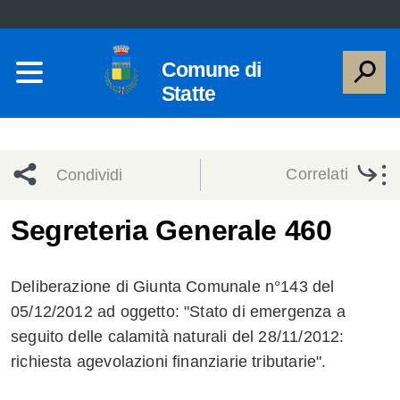
Comune di
Statte
Correlati
Condividi
Condividi
Condividi
Segreteria Generale 460
sui social
Condividi
su
Deliberazione di Giunta Comunale n°143 del
network
Facebook
Condividi
su
05/12/2012 ad oggetto: "Stato di emergenza a
seguito delle calamità naturali del 28/11/2012:
Condividi
Twitter
su
richiesta agevolazioni finanziarie tributarie".
Facebook
su