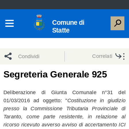
Comune di
Statte
Correlati
Condividi
Condividi
Condividi
Segreteria Generale 925
sui social
Condividi
su
Deliberazione di Giunta Comunale n°31 del
network
Facebook
Condividi
su
01/03/2016 ad oggetto: "
Costituzione in giudizio
presso la Commissione Tributaria Provinciale di
Condividi
Twitter
su
Taranto, come parte resistente, in relazione al
Facebook
su
ricorso ricevuto avverso avviso di accertamento ICI