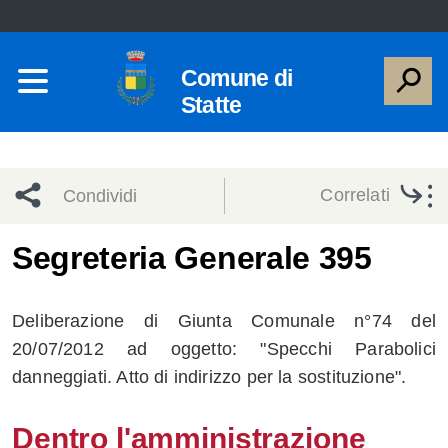
Comune di
Statte
Correlati
Condividi
Condividi
Condividi
Segreteria Generale 395
sui social
Condividi
su
Deliberazione di Giunta Comunale n°74 del
network
Facebook
Condividi
su
20/07/2012 ad oggetto: "Specchi Parabolici
danneggiati. Atto di indirizzo per la sostituzione".
Condividi
Twitter
su
Facebook
su
Dentro l'amministrazione