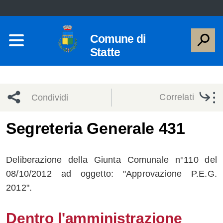
Comune di
Statte
Correlati
Condividi
Condividi
Condividi
Segreteria Generale 431
sui social
Condividi
su
Deliberazione della Giunta Comunale n°110 del
network
Facebook
Condividi
su
08/10/2012 ad oggetto: "Approvazione P.E.G.
2012".
Condividi
Twitter
su
Facebook
su
Dentro l'amministrazione