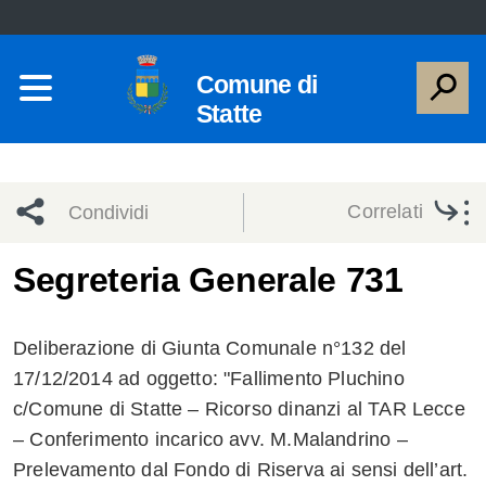
Comune di
Statte
Correlati
Condividi
Condividi
Condividi
Segreteria Generale 731
sui social
Condividi
su
Deliberazione di Giunta Comunale n°132 del
network
Facebook
Condividi
su
17/12/2014 ad oggetto: "Fallimento Pluchino
c/Comune di Statte – Ricorso dinanzi al TAR Lecce
Condividi
Twitter
su
– Conferimento incarico avv. M.Malandrino –
Facebook
su
Prelevamento dal Fondo di Riserva ai sensi dell’art.